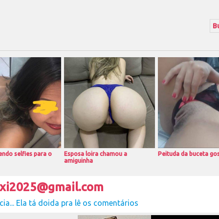
ndo selfies para o
Esposa loira chamou a
Peituda da buceta go
amiguinha
exi2025@gmail.com
cia... Ela tá doida pra lê os comentários