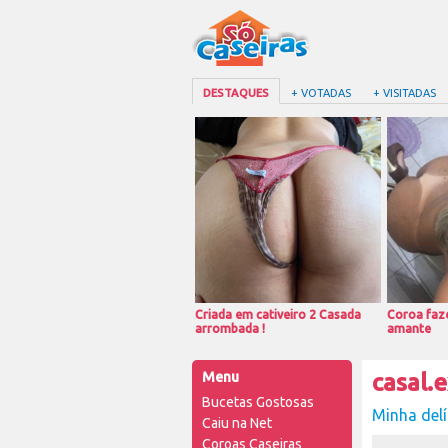
DESTAQUES
+ VOTADAS
+ VISITADAS
Criada em cativeiro 2 Casada
Coroa faze
arrombada !
amante
Menu
casal.
Bucetas Gostosas
Minha delí
Caiu na Net
Coroas Caseiras