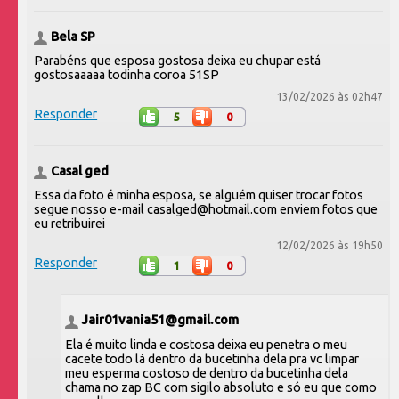
Bela SP
Parabéns que esposa gostosa deixa eu chupar está
gostosaaaaa todinha coroa 51SP
13/02/2026 às 02h47
Responder
5
0
Casal ged
Essa da foto é minha esposa, se alguém quiser trocar fotos
segue nosso e-mail casalged@hotmail.com enviem fotos que
eu retribuirei
12/02/2026 às 19h50
Responder
1
0
Jair01vania51@gmail.com
Ela é muito linda e costosa deixa eu penetra o meu
cacete todo lá dentro da bucetinha dela pra vc limpar
meu esperma costoso de dentro da bucetinha dela
chama no zap BC com sigilo absoluto e só eu que como