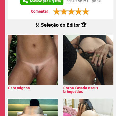
Mandar pra alguém
11583 visitas
16
Comentar
🥇 Seleção do Editor 🏆
Gata mignon
Coroa Casada e seus
brinquedos