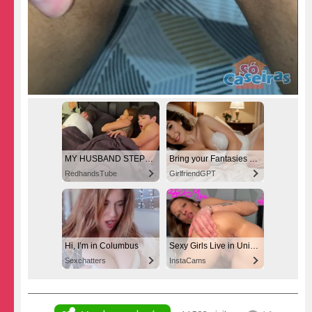
MY HUSBAND STEPSON MISTAKENLY GIVES ME IN THE ASS
Bring your Fantasies to life
RedhandsTube
GirlfriendGPT
Hi, I’m in Columbus
Sexy Girls Live in United States
Sexchatters
InstaCams